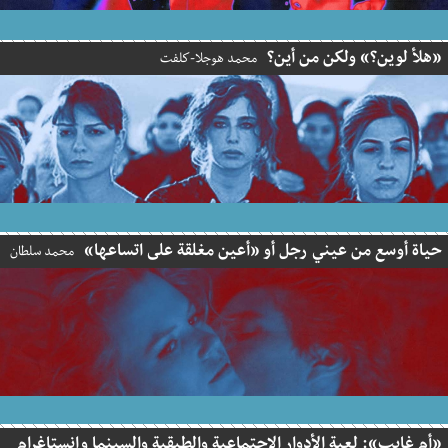
«هلأ لوين؟» ولكن من أين؟
محمد هوجلا-كلفت
حياة أوسع من عيني رجل أو «أعين مغلقة على اتساعها»
محمد سلطان
«أم غايب»: لعبة الأدوار الاجتماعية والطبقية والسينما وإنستاغرام