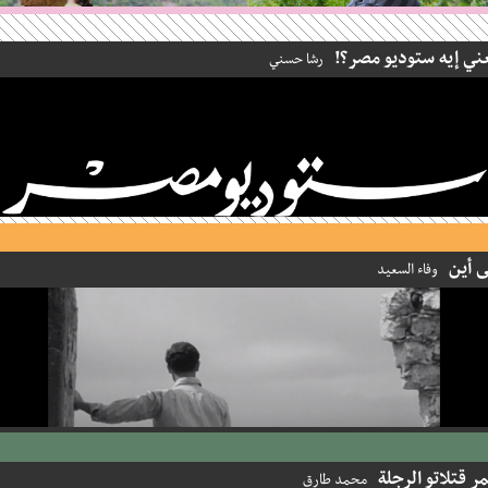
 إيه ستوديو مصر؟!
رشا حسني
أين
وفاء السعيد
قتلاتو الرجلة
محمد طارق