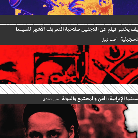
يختبر فيلم عن اللاجئين صلاحية التعريف الأشهر للسينما
جيلية
أحمد نبيل
نما الإيرانية: الفن والمجتمع والدولة
منى صادق