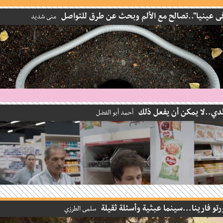
عينيا"..تصالح مع الألم وبحث عن طرق للتواصل
منى شديد
..لا يمكن أن يفعل ذلك
أحمد أبو الفضل
و فارينا...سينما عبثية وأسئلة ثقيلة
سلمى الطرزي