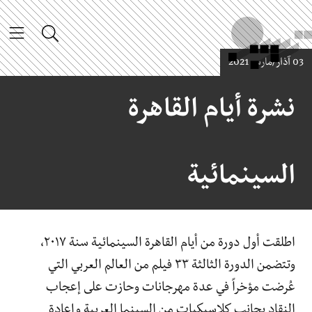
Main Cont
وز إلى المحتوى الرئيسي
البحث
القائمة
ذار/مارس 2021
نشرة أيام القاهرة
السينمائية
اطلقت أول دورة من أيام القاهرة السينمائية سنة ٢٠١٧،
وتتضمن الدورة الثالثة ٣٣ فيلم من العالم العربي التي
عُرضت مؤخراً في عدة مهرجانات وحازت على إعجاب
النقاد بجانب كلاسيكيات من السينما العربية وإعادة