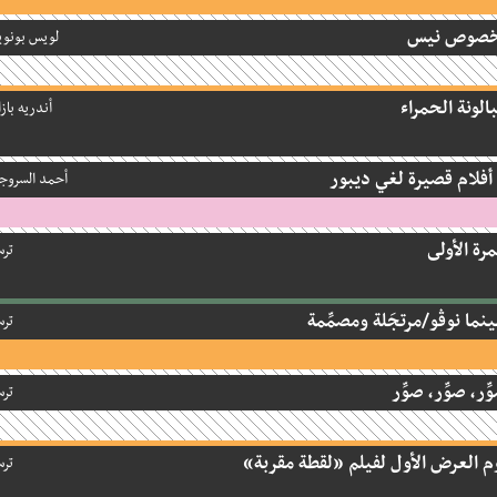
وص نيس
لويس بونويل
ونة الحمراء
أندريه بازان
أحمد السروجي
 الأولى
ترسو
ا نوڤو/مرتجَلة ومصمِّمة
ترسو
، صوِّر، صوِّر
ترسو
العرض الأول لفيلم «لقطة مقربة»
ترسو