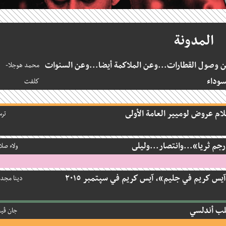
المدونة
صول القطارات...وعن الملاكمة أيضا...وعن السنوات
محمد هوجلا-
داء
كلفت
م عروض لوميير العامة الأولى
ترسو
 ثريا»...وانتصار...وليلى
ولاء صلاح
 كريم في جليم»، آيس كريم في سپتمبر ٢٠١٥
دينا مجدي
أندلسي
جان ڤيغو